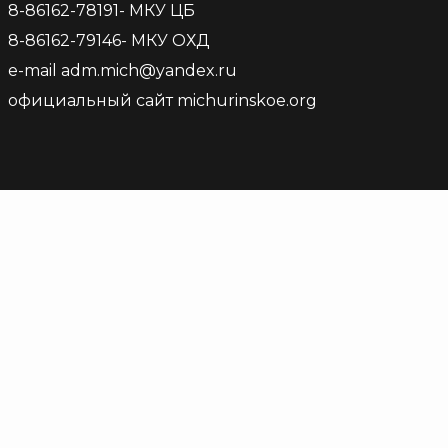
8-86162-78191- МКУ ЦБ
8-86162-79146- МКУ ОХД
е-mail adm.mich@yandex.ru
официальный сайт michurinskoe.org