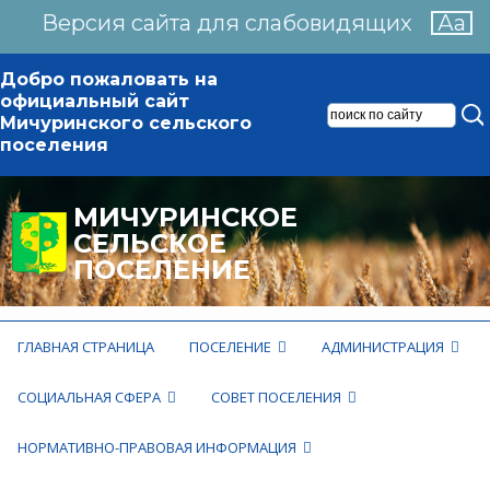
Версия сайта для слабовидящих
Аа
Добро пожаловать на
официальный сайт
Мичуринского сельского
поселения
МИЧУРИНСКОЕ
СЕЛЬСКОЕ
ПОСЕЛЕНИЕ
ГЛАВНАЯ СТРАНИЦА
ПОСЕЛЕНИЕ
АДМИНИСТРАЦИЯ
СОЦИАЛЬНАЯ СФЕРА
СОВЕТ ПОСЕЛЕНИЯ
НОРМАТИВНО-ПРАВОВАЯ ИНФОРМАЦИЯ