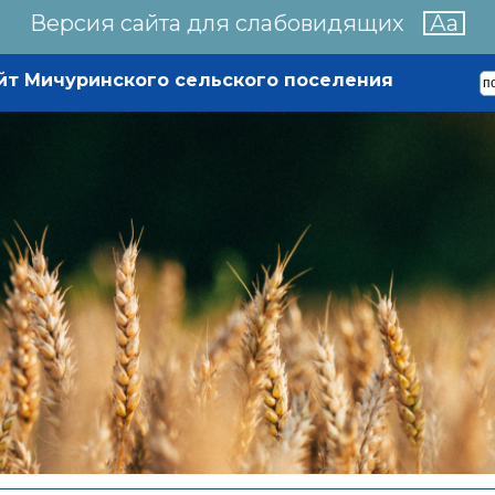
Версия сайта для слабовидящих
Аа
йт Мичуринского сельского поселения