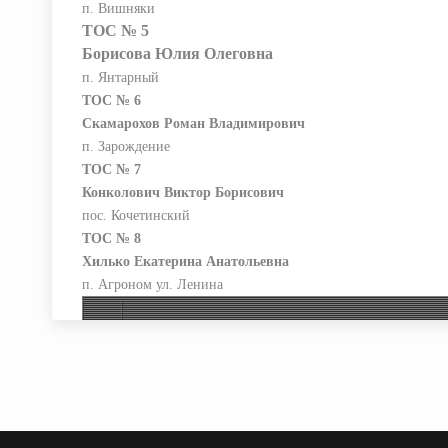
п. Вишняки
ТОС № 5
Борисова Юлия Олеговна
п. Янтарный
ТОС № 6
Скамарохов Роман Владимирович
п. Зарождение
ТОС № 7
Конколович Виктор Борисович
пос. Кочетинский
ТОС № 8
Хилько Екатерина Анатольевна
п. Агроном ул. Ленина