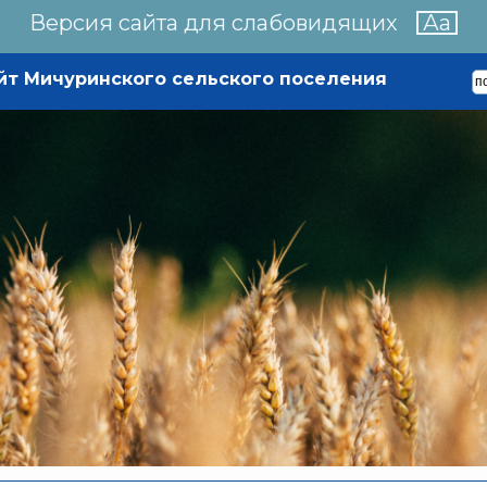
Версия сайта для слабовидящих
Аа
йт Мичуринского сельского поселения